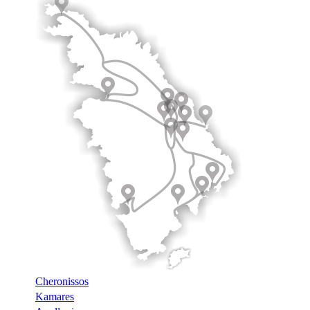
Cheronissos
Kamares