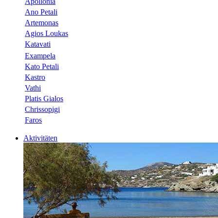
Apollonia
Ano Petali
Artemonas
Agios Loukas
Katavati
Exampela
Kato Petali
Kastro
Vathi
Platis Gialos
Chrissopigi
Faros
Aktivitäten