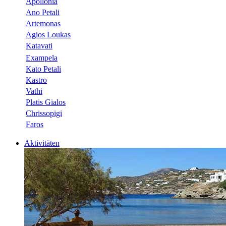
Apollonia
Ano Petali
Artemonas
Agios Loukas
Katavati
Exampela
Kato Petali
Kastro
Vathi
Platis Gialos
Chrissopigi
Faros
Aktivitäten