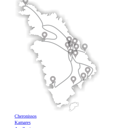
Cheronissos
Kamares