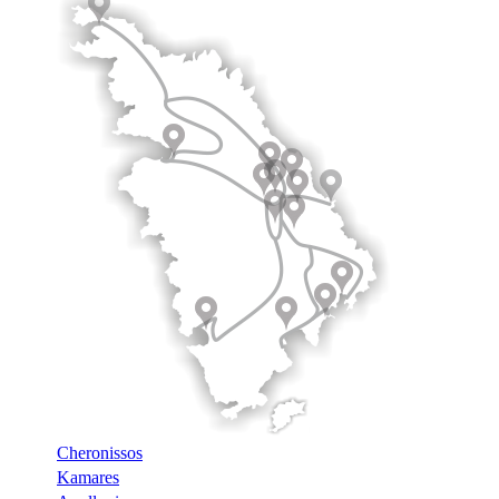
Cheronissos
Kamares