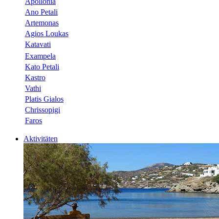
Apollonia
Ano Petali
Artemonas
Agios Loukas
Katavati
Exampela
Kato Petali
Kastro
Vathi
Platis Gialos
Chrissopigi
Faros
Aktivitäten